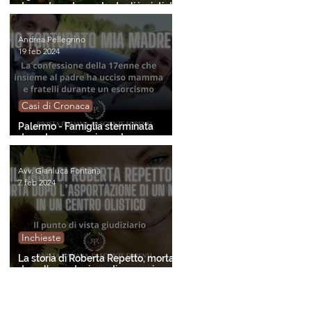
donna trovata morta dagli inviati di
"Chi l'ha visto?"
Andrea Pellegrino
19 feb 2024
Casi di Cronaca
Palermo - Famiglia sterminata
durante un esorcismo. La
confessione della minore
sopravvissuta.
Avv. Gianluca Fontana
7 feb 2024
Inchieste
La storia di Roberta Repetto, morta
dopo l'asportazione di un neo in un
centro olistico. Gli aspetti giuridici.