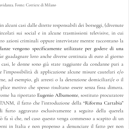
avidanza. Fonte: Corriere di Milano
n alcuni casi dalle dirette responsabili dei borseggi, (divenute 
rcolati sui social e in alcune trasmissioni televisive, in cui 
o azioni criminali oppure intervistate mentre raccontano la 
danze vengono specificamente utilizzate per godere di una 
far guadagnare loro anche diverse centinaia di euro al giorno 
 casi, le donne sono già state raggiunte da condanne pari a 
re l’impossibilità di applicazione alcune misure cautelari e/o 
me, ad esempio, gli arresti o la detenzione domiciliari/e o il 
mplice motivo che spesso risultano essere senza fissa dimora. 
 come ha riportato 
Eugenio Albamonte
, sostituto procuratore 
l'ANM, il fatto che l’introduzione della 
“Riforma Cartabia” 
di furto aggravato esclusivamente a seguito della querela 
iò fa sì che, nel caso questo venga commesso a scapito di un 
orni in Italia e non propenso a denunciare il fatto per non 