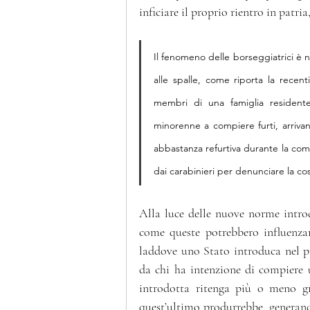
inficiare il proprio rientro in patr
Il fenomeno delle borseggiatrici è 
alle spalle, come riporta la recen
membri di una famiglia residente
minorenne a compiere furti, arrivan
abbastanza refurtiva durante la com
dai carabinieri per denunciare la co
Alla luce delle nuove norme introdo
come queste potrebbero influenzar
laddove uno Stato introduca nel p
da chi ha intenzione di compiere un
introdotta ritenga più o meno gra
quest’ultimo produrrebbe, generando