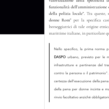
valorizzazione della specificità
funzionalità dell’amministrazione c
della polizia locale”.
 Tra queste, 
donne Rom”
 per la specifica cas
borseggiatrici di tale origine etnic
marittime italiane, in particolare qu
DASPO
 urbano, previsto per le ma
infrastrutture e pertinenze del tr
contro la persona o il patrimonio”.
certezza dell’esecuzione della pena n
della pena per donne incinte e ma
rinvio facoltativo anziché obbligator