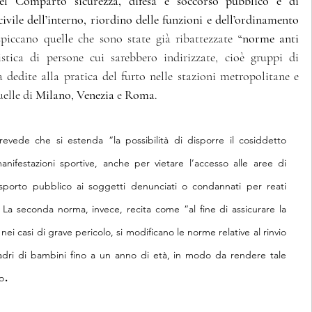
 del Comparto sicurezza, difesa e soccorso pubblico e di 
ivile dell’interno, riordino delle funzioni e dell’ordinamento 
spiccano quelle che sono state già ribattezzate
 “norme anti 
istica di persone cui sarebbero indirizzate, cioè gruppi di 
a dedite alla pratica del furto nelle stazioni metropolitane e 
elle di 
Milano
, 
Venezia
 e 
Roma
.
Nello specifico, la prima norma prevede che si estenda “la possibilità di disporre il cosiddetto 
nifestazioni sportive, anche per vietare l’accesso alle aree di 
asporto pubblico ai soggetti denunciati o condannati per reati 
 La seconda norma, invece, recita come “al fine di assicurare la 
ei casi di grave pericolo, si modificano le norme relative al rinvio 
dri di bambini fino a un anno di età, in modo da rendere tale 
.
io