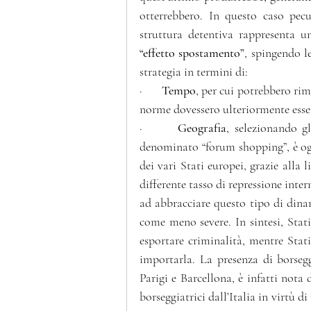
otterrebbero. In questo caso pecul
“effetto spostamento”
, spingendo l
strategia in termini di:
·    
   Tempo
, per cui potrebbero rim
norme dovessero ulteriormente esser
·    
   Geografia
, selezionando g
denominato “forum shopping”, è oggi
dei vari Stati europei, grazie alla 
differente tasso di repressione intern
ad abbracciare questo tipo di dinam
come meno severe. In sintesi, Stat
esportare criminalità, mentre Sta
importarla. La presenza di borsegg
Parigi e Barcellona, è infatti nota
borseggiatrici dall’Italia in virtù