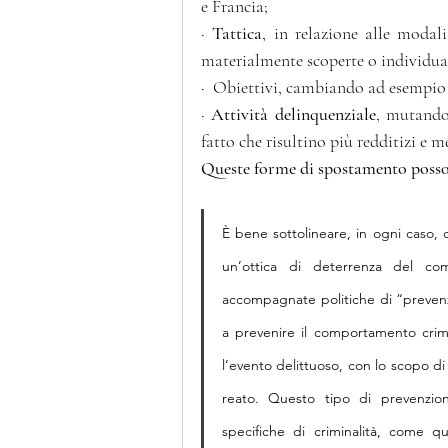
e Francia;
· 
Tattica
, in relazione alle modal
materialmente scoperte o individua
·  Obiettivi, cambiando ad esempio 
· 
Attività delinquenziale
, mutando
fatto che risultino più redditizi e m
Queste forme di spostamento poss
È bene sottolineare, in ogni caso, 
un’ottica di deterrenza del co
accompagnate politiche di “prevenzi
a prevenire il comportamento crimin
l’evento delittuoso, con lo scopo di 
reato. Questo tipo di prevenzione
specifiche di criminalità, come qu