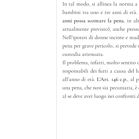
In tal modo, si allinea la norma a 
bambini tra uno e tre anni di età.
anni possa scontare la pena
, in al
attualmente previsto), anche press
Nell’ipotesi di donne incinte e madr
pena per grave pericolo, si prevede 
custodia attenuata.
Il problema, infatti, molto sentito da
responsabili dei furti a causa del l
all’anno di età. 
L’Art. 146 c.p.
, al 
una 
pena
, che non sia pecuniaria, è 
2) se deve aver luogo nei confronti d