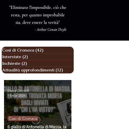
"Eliminato l'impossibile, ciò che
resta, per quanto improbabile
sia, deve essere la verità"
- Arthur Conan Doyle
Casi di Cronaca
(42)
42 post
Interviste
(2)
2 post
Inchieste
(2)
2 post
Attualità approfondimenti
(12)
12 post
Elena Cornelli
19 mar 2024
Casi di Cronaca
Il giallo di Antonella di Massa, la