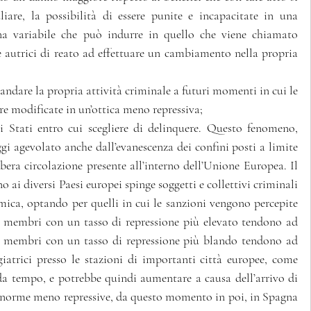
iare, la possibilità di essere punite e incapacitate in una 
struttura detentiva rappresenta una variabile che può indurre in quello che viene chiamato 
e autrici di reato ad effettuare un cambiamento nella propria 
andare la propria attività criminale a futuri momenti in cui le 
e modificate in un’ottica meno repressiva;
li Stati entro cui scegliere di delinquere. Questo fenomeno, 
 agevolato anche dall’evanescenza dei confini posti a limite 
libera circolazione presente all’interno dell’Unione Europea. Il 
o ai diversi Paesi europei spinge soggetti e collettivi criminali 
ica, optando per quelli in cui le sanzioni vengono percepite 
i membri con un tasso di repressione più elevato tendono ad 
ti membri con un tasso di repressione più blando tendono ad 
iatrici presso le stazioni di importanti città europee, come 
 da tempo, e potrebbe quindi aumentare a causa dell’arrivo di 
 di norme meno repressive, da questo momento in poi, in Spagna 