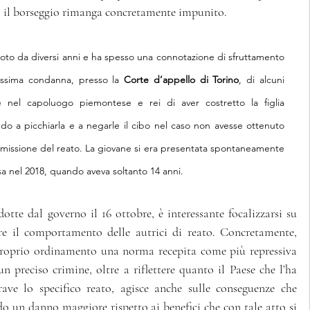
ia, il borseggio rimanga concretamente impunito.
noto da diversi anni e ha spesso una connotazione di sfruttamento 
tissima condanna, presso la 
Corte d’appello di Torino
, di alcuni 
 nel capoluogo piemontese e rei di aver costretto la figlia 
do a picchiarla e a negarle il cibo nel caso non avesse ottenuto 
missione del reato. La giovane si era presentata spontaneamente 
sa nel 2018, quando aveva soltanto 14 anni.
tte dal governo il 16 ottobre, è interessante focalizzarsi su 
e il comportamento delle autrici di reato. Concretamente, 
roprio ordinamento una norma recepita come più repressiva 
 preciso crimine, oltre a riflettere quanto il Paese che l’ha 
ve lo specifico reato, agisce anche sulle conseguenze che 
 un danno maggiore rispetto ai benefici che con tale atto si 