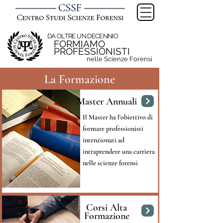
DA OLTRE UN DECENNIO
FORMIAMO
PROFESSIONISTI
nelle Scienze Forensi
La Formazione
Master Annuali
Il Master ha l'obiettivo di
formare professionisti
intenzionati ad
intraprendere una carriera
nelle scienze forensi
Corsi Alta
Formazione