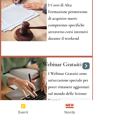
I Corsi di Alta
Formazione permettono
di acquisire nuove
competenze specifiche
attraverso corsi intensivi
durante il weekend
Webinar Gratuiti
I Webinar Gratuiti sono
un'occasione speciale per
poter rimanere aggiornati
sul mondo delle Scienze
Forensi
Eventi
Novità