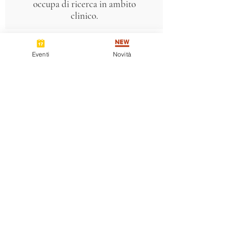
occupa di ricerca in ambito
clinico.
Eventi
Novità
Andrea Pellegrino
Giornalista Forense
Direttore della Rivista Italiana
di Scienze Forensi. Dottore in