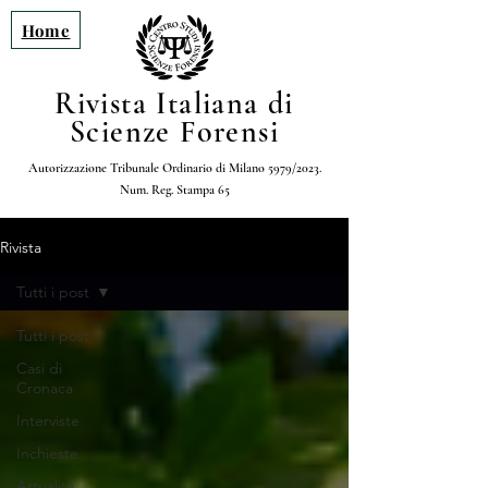
Home
Rivista Italiana di
Scienze Forensi
Autorizzazione Tribunale Ordinario di Milano 5979/2023.
Num. Reg. Stampa 65
Rivista
Tutti i post
Tutti i post
Casi di
Cronaca
Interviste
Inchieste
Attualità