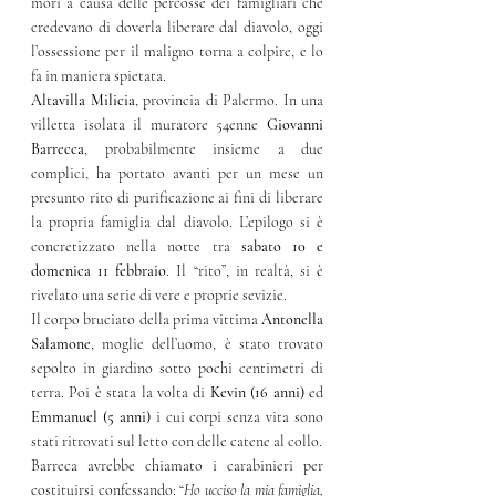
morì a causa delle percosse dei famigliari che 
credevano di doverla liberare dal diavolo, oggi 
l’ossessione per il maligno torna a colpire, e lo 
fa in maniera spietata.
Altavilla Milicia
, provincia di Palermo. In una 
villetta isolata il muratore 54enne 
Giovanni 
Barrecca
, probabilmente insieme a due 
complici, ha portato avanti per un mese un 
presunto rito di purificazione ai fini di liberare 
la propria famiglia dal diavolo. L’epilogo si è 
concretizzato nella notte tra 
sabato 10 e 
domenica 11 febbraio
. Il “rito”, in realtà, si è 
rivelato una serie di vere e proprie sevizie. 
Il corpo bruciato della prima vittima 
Antonella 
Salamone
, moglie dell’uomo, è stato trovato 
sepolto in giardino sotto pochi centimetri di 
terra. Poi è stata la volta di 
Kevin (16 anni)
 ed 
Emmanuel (5 anni)
 i cui corpi senza vita sono 
stati ritrovati sul letto con delle catene al collo.
Barreca avrebbe chiamato i carabinieri per 
costituirsi confessando: “
Ho ucciso la mia famiglia, 