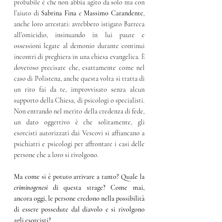
probabile è che non abbia agito da solo ma con 
l’aiuto di 
Sabrina Fina
 e 
Massimo Carandente
, 
anche loro arrestati: avrebbero istigato Barreca 
all’omicidio, insinuando in lui paure e 
ossessioni legate al demonio durante continui 
incontri di preghiera in una chiesa evangelica. 
È
doveroso precisare che, esattamente come nel 
caso di Polistena, anche questa volta si tratta di 
un rito fai da te, improvvisato senza alcun 
supporto della Chiesa, di psicologi o specialisti. 
Non entrando nel merito della credenza di fede, 
un dato oggettivo è che solitamente, gli 
esorcisti autorizzati dai Vescovi si affiancano a 
psichiatri e psicologi per affrontare i casi delle 
persone che a loro si rivolgono.
Ma come si è potuto arrivare a tanto? Quale la 
criminogenesi 
di questa strage? Come mai, 
ancora oggi, le persone credono nella possibilità 
di essere possedute dal diavolo e si rivolgono 
agli esorcisti? 