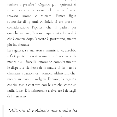
venitemi a prendere
”. Quando gli inquirenti si 
sono recati sulla scena del crimine hanno 
trovato l’uomo e Miriam, l’unica figlia 
superstite di 17 anni. All’inizio si era presa in 
considerazione l’ipotesi che il padre, per 
qualche motivo, l’avesse risparmiata. La realtà 
che è emersa dopo l’arresto è, purtroppo, ancora 
più inquietante. 
La ragazza, su sua stessa ammissione, avrebbe 
infatti partecipato attivamente alle sevizie sulla 
madre e sui fratelli, ignorando completamente 
le disperate richieste della madre di fermarsi e 
chiamare i carabinieri. Sembra addirittura che, 
mente in casa si svolgeva l’orrore, la ragazza 
continuasse a chattare con le amiche, come se 
nulla fosse. 
È
 la minorenne a rivelare i dettagli 
del massacro:
“
All'inzio di Febbraio mia madre ha 