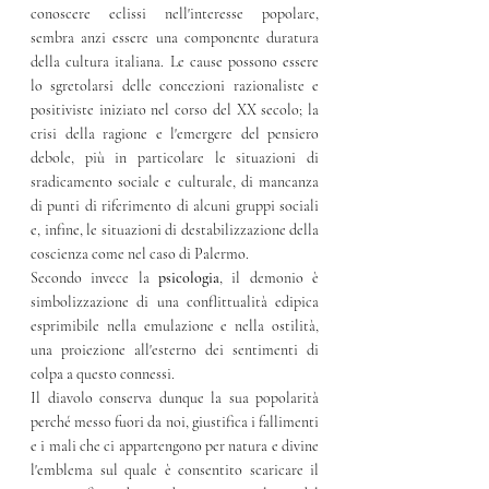
conoscere eclissi nell'interesse popolare, 
sembra anzi essere una componente duratura 
della cultura italiana. Le cause possono essere 
lo sgretolarsi delle concezioni razionaliste e 
positiviste iniziato nel corso del XX secolo; la 
crisi della ragione e l'emergere del pensiero 
debole, più in particolare le situazioni di 
sradicamento sociale e culturale, di mancanza 
di punti di riferimento di alcuni gruppi sociali 
e, infine, le situazioni di destabilizzazione della 
coscienza come nel caso di Palermo.
Secondo invece la
 psicologia
, il demonio è 
simbolizzazione di una conflittualità edipica 
esprimibile nella emulazione e nella ostilità, 
una proiezione all'esterno dei sentimenti di 
colpa a questo connessi. 
Il diavolo conserva dunque la sua popolarità 
perché messo fuori da noi, giustifica i fallimenti 
e i mali che ci appartengono per natura e divine 
l'emblema sul quale è consentito scaricare il 