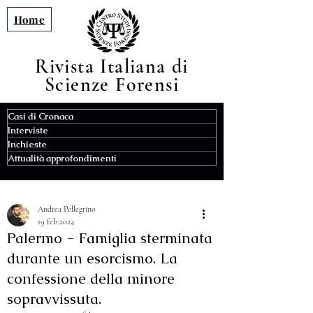
Home
Rivista Italiana di
Scienze F
orensi
Casi di Cronaca
Interviste
Inchieste
Attualità approfondimenti
Andrea Pellegrino
19 feb 2024
Palermo - Famiglia sterminata
durante un esorcismo. La
confessione della minore
sopravvissuta.