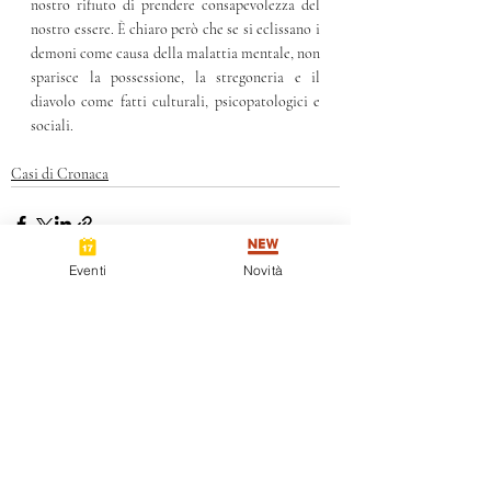
nostro rifiuto di prendere consapevolezza del 
nostro essere. 
È 
chiaro però che se si eclissano i 
demoni come causa della malattia mentale, non 
sparisce la possessione, la stregoneria e il 
diavolo come fatti culturali, psicopatologici e 
sociali.
Casi di Cronaca
Eventi
Novità
Post recenti
Mostra tutti