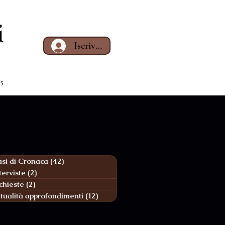
i
Iscriviti
65
si di Cronaca
(42)
42 post
terviste
(2)
2 post
chieste
(2)
2 post
tualità approfondimenti
(12)
12 post