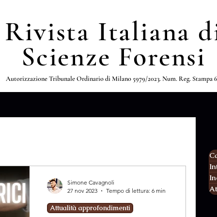
Rivista Italiana d
Scienze Forensi
Autorizzazione Tribunale Ordinario di Milano 5979/2023. Num. Reg. Stampa 
Ca
In
In
Simone Cavagnoli
At
27 nov 2023
Tempo di lettura: 6 min
Attualità approfondimenti