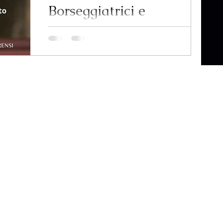
Borseggiatrici e
probabile effetto
spostamento