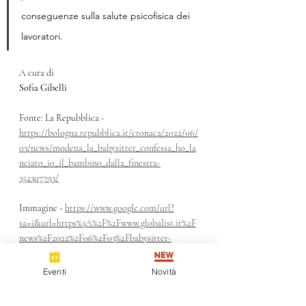
conseguenze sulla salute psicofisica dei 
lavoratori.
A cura di
Sofia Gibelli
Fonte: La Repubblica - 
https://bologna.repubblica.it/cronaca/2022/06/
03/news/modena_la_babysitter_confessa_ho_la
nciato_io_il_bambino_dalla_finestra-
352307793/
Immagine - 
https://www.google.com/url?
sa=i&url=https%3A%2F%2Fwww.globalist.it%2F
news%2F2022%2F06%2F03%2Fbabysitter-
modena-confessato-lanciato-bambino-finestra-
catalessi%2F&psig=AOvVaw0IHFUQbk-
Eventi
Novità
NDtTY01ejf_f6&ust=1654418907361000&sourc
e=images&cd=vfe&ved=0CAwQjRxqFwoTCK