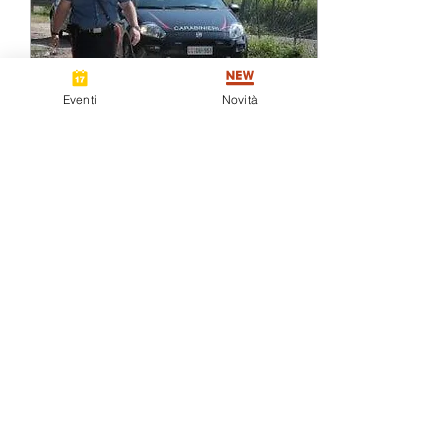
Eventi
Novità
1 ago 2022
∙
1
min
Resti umani rinvenuti
nel fiume
Sono stati trovati pezzi di
corpo umano nel canale
Adigetto, vicino a Rovigo. Il
primo ritrovamento è
avvenuto nella mattinata di
giovedì...
49
0