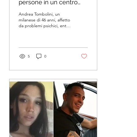
persone in un centro
commerciale di Assago
Andrea Tombolini, un
milanese di 46 anni, affetto
da problemi psichici, entra
in un supermercato,
raggiunge la corsia dei
casalinghi e si...
5
0