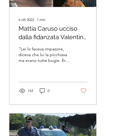
6 ott 2022
∙
1
min
Mattia Caruso ucciso
dalla fidanzata Valentina
Boscaro. “Lei lo pestava”
“Lei lo faceva impazzire,
diceva che lui la picchiava
ma erano tutte bugie. Era
lei che lo prendeva a
pugni”. A parlare è il
migliore...
143
0