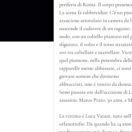
periferia di Roma. Il corpo presenta
La scena fa rabbrividire: C’è un pi
arancione arrotolato in camera da l
nasconde il cadavere di un ragazzo: 
nudo, con un coltello piantato nel p
sfigurato, il volto e il torso straziat
100 tra coltellate e martellate. Vici
quel piumone, nella penombra delle
tapparelle mezze abbassate, ci sono
giovani uomini che dormono 
abbracciati, uno è vestito da donna.
Sono passate ore dall’uccisione di L
assassini: Marco Prato, 30 anni, e M
La vittima è Luca Varani, nato nell’
orfanotrofio. Da quando ha 14 anni
ma frequentano giri di amici diversi