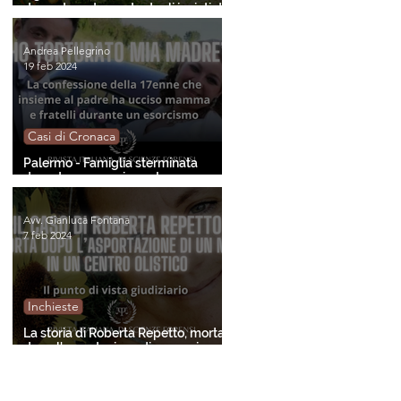
donna trovata morta dagli inviati di
"Chi l'ha visto?"
Andrea Pellegrino
19 feb 2024
Casi di Cronaca
Palermo - Famiglia sterminata
durante un esorcismo. La
confessione della minore
sopravvissuta.
Avv. Gianluca Fontana
7 feb 2024
Inchieste
La storia di Roberta Repetto, morta
dopo l'asportazione di un neo in un
centro olistico. Gli aspetti giuridici.