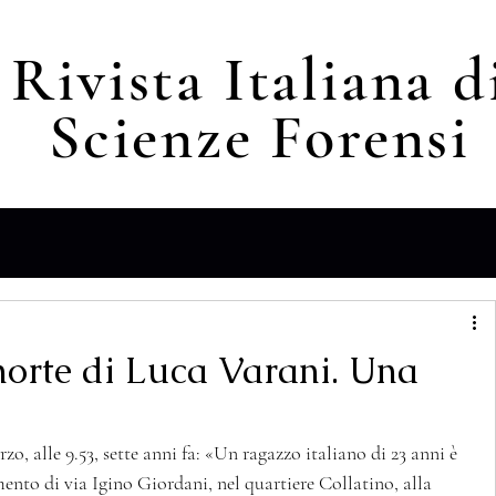
Rivista Italiana d
Scienze F
orensi
morte di Luca Varani. Una
zo, alle 9.53, sette anni fa: «Un ragazzo italiano di 23 anni è 
mento di via Igino Giordani, nel quartiere Collatino, alla 