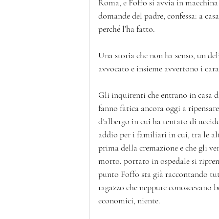
Roma, e Foffo si avvia in macchina c
domande del padre, confessa: a casa 
perché l’ha fatto.  
Una storia che non ha senso, un delir
avvocato e insieme avvertono i carab
Gli inquirenti che entrano in casa d
fanno fatica ancora oggi a ripensar
d’albergo in cui ha tentato di uccide
addio per i familiari in cui, tra le a
prima della cremazione e che gli ve
morto, portato in ospedale si ripre
punto Foffo sta già raccontando tut
ragazzo che neppure conoscevano be
economici, niente.  