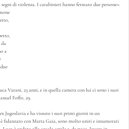
 segni di violenza. I carabinieri hanno fermato due persone».  
umone 
etto, 
etto, 
i da 
no a 
 
 due 
 
uca Varani, 23 anni, e in quella camera con lui ci sono i suoi 
anuel Foffo, 29.  
ex Jugoslavia e ha vissuto i suoi primi giorni in un 
 è fidanzato con Marta Gaia, sono molto uniti e innamorati 
. Luca è andato alla scuola serale e, da poco, lavora in 