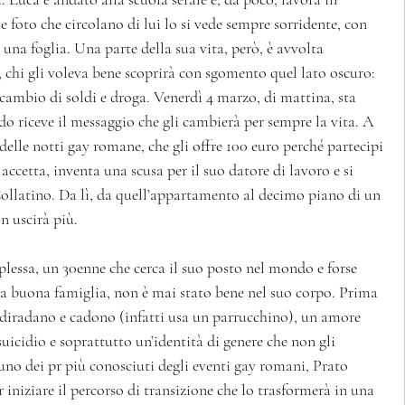
e foto che circolano di lui lo si vede sempre sorridente, con 
 una foglia. Una parte della sua vita, però, è avvolta 
 chi gli voleva bene scoprirà con sgomento quel lato oscuro: 
 cambio di soldi e droga. Venerdì 4 marzo, di mattina, sta 
o riceve il messaggio che gli cambierà per sempre la vita. A 
elle notti gay romane, che gli offre 100 euro perché partecipi 
accetta, inventa una scusa per il suo datore di lavoro e si 
Collatino. Da lì, da quell’appartamento al decimo piano di un 
n uscirà più.
essa, un 30enne che cerca il suo posto nel mondo e forse 
na buona famiglia, non è mai stato bene nel suo corpo. Prima 
 si diradano e cadono (infatti usa un parrucchino), un amore 
 suicidio e soprattutto un’identità di genere che non gli 
no dei pr più conosciuti degli eventi gay romani, Prato 
 iniziare il percorso di transizione che lo trasformerà in una 