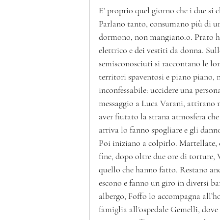
E’ proprio quel giorno che i due si
Parlano tanto, consumano più di un 
dormono, non mangiano.o. Prato ha 
elettrico e dei vestiti da donna. Sul
semisconosciuti si raccontano le loro
territori spaventosi e piano piano, 
inconfessabile: uccidere una persona 
messaggio a Luca Varani, attirano n
aver fiutato la strana atmosfera ch
arriva lo fanno spogliare e gli dann
Poi iniziano a colpirlo. Martellate, 
fine, dopo oltre due ore di torture
quello che hanno fatto. Restano anc
escono e fanno un giro in diversi bar
albergo, Foffo lo accompagna all’ho
famiglia all’ospedale Gemelli, dove è