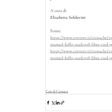
A cura di
Elisabetta Soldavini
Fonte: 
https://www.corriere.it/cronache/
manuel-foffo-4aaf2308-bbee-11ed-
https://www.corriere.it/cronache/
manuel-foffo-4aaf2308-bbee-11ed-
Casi di Cronaca