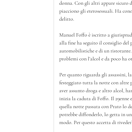
donna. Con gli altri appare sicuro 
piacciono gli eterosessuali. Ha co
delitto.  
Manuel Foffo è iscritto a giurisprud
alla fine ha seguito il consiglio del
automobilistiche e di un ristorante.
problemi con l’alcol e da poco ha ott
Per quanto riguarda gli assassini, l
festeggiato tutta la notte con altr
aver assunto droga e altro alcol, ha
inizia la caduta di Foffo. Il 29enne 
quella notte passata con Prato lo des
potrebbe diffonderlo, lo getta in un
modo. Per questo accetta di rivederlo