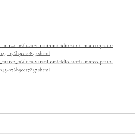
23_marzo_06/luca-varani-omicidio-storia-marco-prato-
9045-076b9cc27837.shtml
23_marzo_06/luca-varani-omicidio-storia-marco-prato-
9045-076b9cc27837.shtml