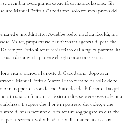
di sé e sembra avere grandi capacità di manipolazione. Gli 
nosciuto Manuel Foffo a Capodanno, solo tre mesi prima del 
enza ed è insoddisfatto. Avrebbe scelto un’altra facoltà, ma 
 padre, Valter, proprietario di un’avviata agenzia di pratiche 
 Da sempre Foffo si sente schiacciato dalla figura paterna, ha 
enuto di nuovo la patente che gli era stata ritirata.   
a loro vita si incrocia la notte di Capodanno: dopo aver 
e persone, Manuel Foffo e Marco Prato restano da soli e dopo 
nno un rapporto sessuale che Prato decide di filmare. Da qui 
entra in una profonda crisi: è sicuro di essere eterosessuale, ma 
tabilizza. E sapere che il pr è in possesso del video, e che 
o stato di ansia perenne e lo fa sentire soggiogato in qualche 
, per la seconda volta in vita sua, il 2 marzo, a casa sua. 