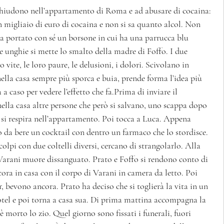
 chiudono nell’appartamento di Roma e ad abusare di cocaina: 
migliaio di euro di cocaina e non si sa quanto alcol. Non 
portato con sé un borsone in cui ha una parrucca blu 
le unghie si mette lo smalto della madre di Foffo. I due 
 vite, le loro paure, le delusioni, i dolori. Scivolano in 
nella casa sempre più sporca e buia, prende forma l’idea più 
a caso per vedere l’effetto che fa.Prima di inviare il 
ella casa altre persone che però si salvano, uno scappa dopo 
e si respira nell’appartamento. Poi tocca a Luca. Appena 
o da bere un cocktail con dentro un farmaco che lo stordisce. 
colpi con due coltelli diversi, cercano di strangolarlo. Alla 
, Varani muore dissanguato. Prato e Foffo si rendono conto di 
ora in casa con il corpo di Varani in camera da letto. Poi 
, bevono ancora. Prato ha deciso che si toglierà la vita in un 
tel e poi torna a casa sua. Di prima mattina accompagna la 
 morto lo zio. Quel giorno sono fissati i funerali, fuori 