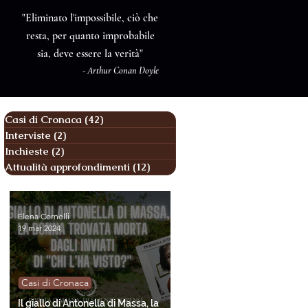
"Eliminato l'impossibile, ciò che
resta, per quanto improbabile
sia, deve essere la verità"
- Arthur Conan Doyle
Casi di Cronaca
(42)
42 post
Interviste
(2)
2 post
Inchieste
(2)
2 post
Attualità approfondimenti
(12)
12 post
Elena Cornelli
19 mar 2024
Casi di Cronaca
Il giallo di Antonella di Massa, la