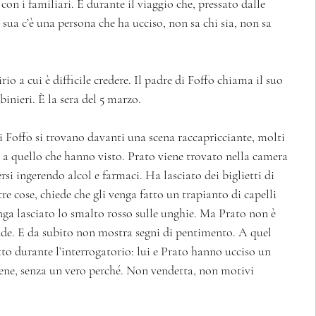
on i familiari. È durante il viaggio che, pressato dalle 
sua c’è una persona che ha ucciso, non sa chi sia, non sa 
io a cui è difficile credere. Il padre di Foffo chiama il suo 
inieri. È la sera del 5 marzo. 
i Foffo si trovano davanti una scena raccapricciante, molti 
e a quello che hanno visto. Prato viene trovato nella camera 
rsi ingerendo alcol e farmaci. Ha lasciato dei biglietti di 
ltre cose, chiede che gli venga fatto un trapianto di capelli 
nga lasciato lo smalto rosso sulle unghie. Ma Prato non è 
nde. E da subito non mostra segni di pentimento. A quel 
to durante l’interrogatorio: lui e Prato hanno ucciso un 
ne, senza un vero perché. Non vendetta, non motivi 