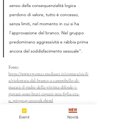
senso della consequenzialità logica 
perdono di valore, tutto è concesso, 
senza limiti, nel momento in cui si ha 
l'approvazione del branco. Nel gruppo 
predominano aggressività e rabbia prima 
ancora del soddisfacimento sessuale”.
Fonte: 
https://www.tgcom24.mediaset.it/cronaca/sicili
a/violentata-dal-branco-a-campobello-di-
mazara-il-padre-della-vittima-difende-i-
giovani-sono-bravi-ragazzi-mia-figlia-era-
u_31659049-202102k.shtml
Immagine: 
https://www.ildigitale.it/18enne-
Eventi
Novità
violentata-dal-branco-padre-li-difende/
A cura di: 