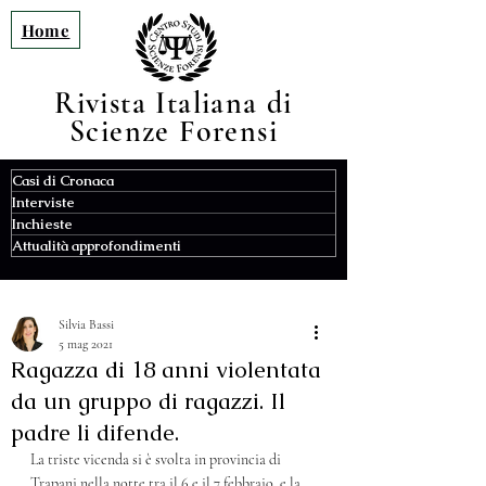
Home
Rivista Italiana di
Scienze F
orensi
Casi di Cronaca
Interviste
Inchieste
Attualità approfondimenti
Silvia Bassi
5 mag 2021
Ragazza di 18 anni violentata
da un gruppo di ragazzi. Il
padre li difende.
La triste vicenda si è svolta in provincia di 
Trapani nella notte tra il 6 e il 7 febbraio, e la 