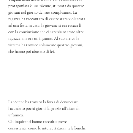
protagonista è una 18enne, stuprata da quattro 
giovani nel giorno del suo compleanno. La 
ragazza ha raccontato di essere stata violentata 
ad una festa in casa: la giovane si era recata lì 
con la convinzione che ci sarebbero state altre 
ragazze, ma era un inganno. Al suo arrivo la 
vittima ha trovato solamente quattro giovani, 
che hanno poi abusato di lei.
La 18enne ha trovato la forza di denunciare 
l’accaduto pochi giorni fa, grazie all’aiuto di 
un’amica.
Gli inquirenti hanno raccolto prove 
consistenti, come le intercettazioni telefoniche 