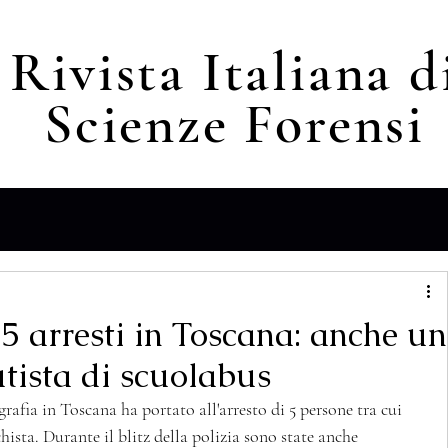
Rivista Italiana d
Scienze F
orensi
5 arresti in Toscana: anche un
utista di scuolabus
afia in Toscana ha portato all'arresto di 5 persone tra cui 
hista. Durante il blitz della polizia sono state anche 