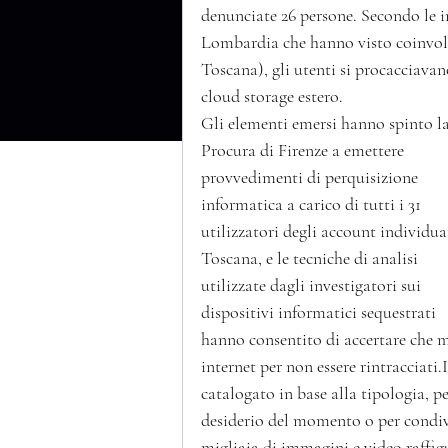
denunciate 26 persone. Secondo le in
Lombardia che hanno visto coinvolte 
Toscana), gli utenti si procacciava
cloud storage estero. 
Gli elementi emersi hanno spinto la
Procura di Firenze a emettere 
provvedimenti di perquisizione 
informatica a carico di tutti i 31 
utilizzatori degli account individuat
Toscana, e le tecniche di analisi 
utilizzate dagli investigatori sui 
dispositivi informatici sequestrati 
hanno consentito di accertare che m
internet per non essere rintracciati
catalogato in base alla tipologia, p
desiderio del momento o per condivid
migliaia di immagini e video raffigu