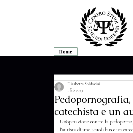
Home
Elisabetta Soldavini
1 feb 2023
Pedopornografia, 
catechista e un a
Un'operazione contro la pedopornogr
l'autista di uno scuolabus e un catec