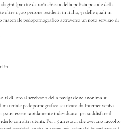
dagini (partite da un'inchiesta della polizia postale della 
oltre 1.700 persone residenti in Italia, 31 delle quali in 
no materiale pedopornografico attraverso un noto servizio di 
 
i in 
olti di loro si servivano della navigazione anonima su 
.Il materiale pedopornografico scaricato da Internet veniva 
er poter essere rapidamente individuato, per soddisfare il 
erlo con altri utenti. Per i 5 arrestati, che avevano raccolto 
ranti bambini, anche in tenera età, coinvolti in atti sessuali 