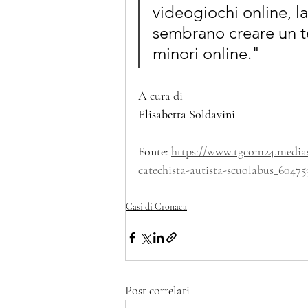
videogiochi online, la
sembrano creare un te
minori online."
A cura di
Elisabetta Soldavini
Fonte: 
https://www.tgcom24.mediase
catechista-autista-scuolabus_6047
Casi di Cronaca
Post correlati