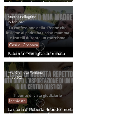
donna trovata morta dagli inviati di
"Chi l'ha visto?"
Andrea Pellegrino
19 feb 2024
Casi di Cronaca
Palermo - Famiglia sterminata
durante un esorcismo. La
confessione della minore
sopravvissuta.
Avv. Gianluca Fontana
7 feb 2024
Inchieste
La storia di Roberta Repetto, morta
dopo l'asportazione di un neo in un
centro olistico. Gli aspetti giuridici.