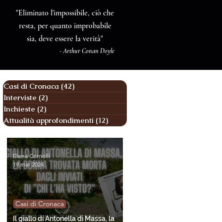
"Eliminato l'impossibile, ciò che
resta, per quanto improbabile
sia, deve essere la verità"
- Arthur Conan Doyle
Casi di Cronaca
(42)
42 post
Interviste
(2)
2 post
Inchieste
(2)
2 post
Attualità approfondimenti
(12)
12 post
Elena Cornelli
19 mar 2024
Casi di Cronaca
Il giallo di Antonella di Massa, la