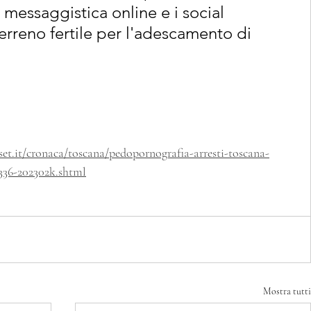
 messaggistica online e i social 
rreno fertile per l'adescamento di 
t.it/cronaca/toscana/pedopornografia-arresti-toscana-
5336-202302k.shtml
Mostra tutti