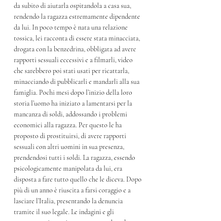
da subito di aiutarla ospitandola a casa sua, 
rendendo la ragazza estremamente dipendente 
da lui. In poco tempo è nata una relazione 
tossica, lei racconta di essere stata minacciata, 
drogata con la benzedrina, obbligata ad avere 
rapporti sessuali eccessivi e a filmarli, video 
che sarebbero poi stati usati per ricattarla, 
minacciando di pubblicarli e mandarli alla sua 
famiglia. Pochi mesi dopo l’inizio della loro 
storia l’uomo ha iniziato a lamentarsi per la 
mancanza di soldi, addossando i problemi 
economici alla ragazza. Per questo le ha 
proposto di prostituirsi, di avere rapporti 
sessuali con altri uomini in sua presenza, 
prendendosi tutti i soldi. La ragazza, essendo 
psicologicamente manipolata da lui, era 
disposta a fare tutto quello che le diceva. Dopo 
più di un anno è riuscita a farsi coraggio e a 
lasciare l’Italia, presentando la denuncia 
tramite il suo legale. Le indagini e gli 