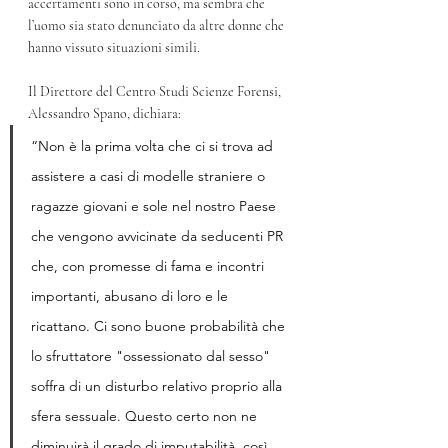
accertamenti sono in corso, ma sembra che 
l’uomo sia stato denunciato da altre donne che 
hanno vissuto situazioni simili. 
Il Direttore del Centro Studi Scienze Forensi, 
Alessandro Spano, dichiara:
“Non è la prima volta che ci si trova ad 
assistere a casi di modelle straniere o 
ragazze giovani e sole nel nostro Paese 
che vengono avvicinate da seducenti PR 
che, con promesse di fama e incontri 
importanti, abusano di loro e le 
ricattano. Ci sono buone probabilità che 
lo sfruttatore "ossessionato dal sesso" 
soffra di un disturbo relativo proprio alla 
sfera sessuale. Questo certo non ne 
diminuirà il grado di imputabilità, così 