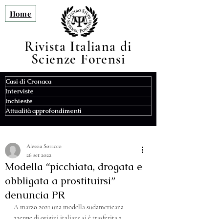
Home
Rivista Italiana di
Scienze F
orensi
Casi di Cronaca
Interviste
Inchieste
Attualità approfondimenti
Alessia Soracco
26 set 2022
Modella “picchiata, drogata e
obbligata a prostituirsi”
denuncia PR
A marzo 2021 una modella sudamericana 
22enne di origini italiane si è trasferita a 