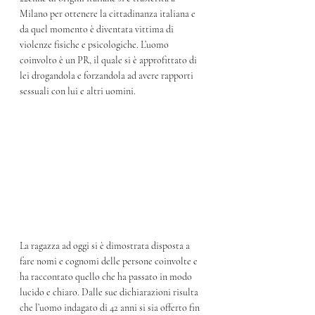
Milano per ottenere la cittadinanza italiana e 
da quel momento è diventata vittima di 
violenze fisiche e psicologiche. L’uomo 
coinvolto è un PR, il quale si è approfittato di 
lei drogandola e forzandola ad avere rapporti 
sessuali con lui e altri uomini. 
La ragazza ad oggi si è dimostrata disposta a 
fare nomi e cognomi delle persone coinvolte e 
ha raccontato quello che ha passato in modo 
lucido e chiaro. Dalle sue dichiarazioni risulta 
che l’uomo indagato di 42 anni si sia offerto fin 