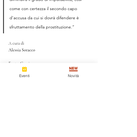
come con certezza il secondo capo 
d'accusa da cui si dovrà difendere è 
sfruttamento della prostituzione.”
A cura di
Alessia Soracco
Fonte: Corriere - 
https://milano.corriere.it/notizie/cronaca/22_s
Eventi
Novità
ettembre_19/modella-denuncia-pr-c7e37550-
3777-11ed-a171-b4e404142d82.shtml?refresh_ce
Immagine - https://images2-
milano.corriereobjects.it/methode_image/2022
/09/18/Milano/Foto%20Milano%20-
%20Trattate/ALTRI02F3BIS_3051673F1_1703_20
120726210523_HE10_20120727-kY6H-
U33701171393677x7G-656x492@Corriere-Web-