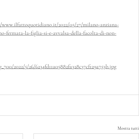
//www.ilfattoquotidiano.it/2022/05/27/milano-anziana-
o-fermata-la-figlia-si-e-avvalsa-della-facolta-di-non-
_700/2022/5/26/6234fd11a05882fa328c37cf129a753b.jpg
Mostra tutti