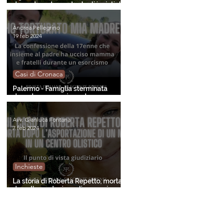
donna trovata morta dagli inviati di
"Chi l'ha visto?"
Andrea Pellegrino
19 feb 2024
Casi di Cronaca
Palermo - Famiglia sterminata
durante un esorcismo. La
confessione della minore
sopravvissuta.
Avv. Gianluca Fontana
7 feb 2024
Inchieste
La storia di Roberta Repetto, morta
dopo l'asportazione di un neo in un
centro olistico. Gli aspetti giuridici.