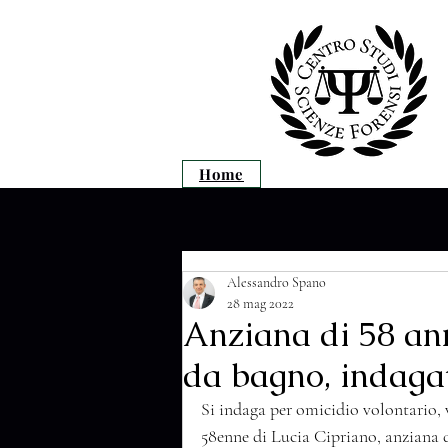
Home
Alessandro Spano
28 mag 2022
Anziana di 58 ann
da bagno, indagat
Si indaga per omicidio volontario, 
58enne di Lucia Cipriano, anziana d