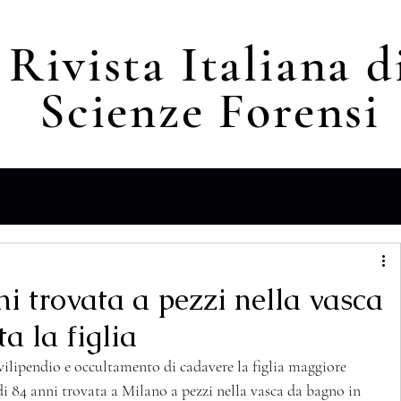
Rivista Italiana d
Scienze F
orensi
i trovata a pezzi nella vasca
a la figlia
vilipendio e occultamento di cadavere la figlia maggiore 
i 84 anni trovata a Milano a pezzi nella vasca da bagno in 