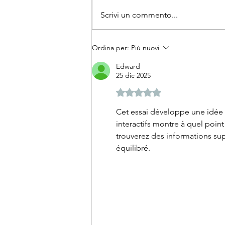
Scrivi un commento...
Il giallo di Antonella di Mas
donna trovata morta dagli in
Ordina per:
Più nuovi
di "Chi l'ha visto?"
Edward
25 dic 2025
Valutazione 5 stelle su 5.
Cet essai développe une idée s
interactifs montre à quel poin
trouverez des informations sup
équilibré.