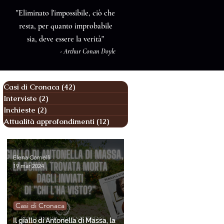
"Eliminato l'impossibile, ciò che
resta, per quanto improbabile
sia, deve essere la verità"
- Arthur Conan Doyle
Casi di Cronaca
(42)
42 post
Interviste
(2)
2 post
Inchieste
(2)
2 post
Attualità approfondimenti
(12)
12 post
Elena Cornelli
19 mar 2024
Casi di Cronaca
Il giallo di Antonella di Massa, la