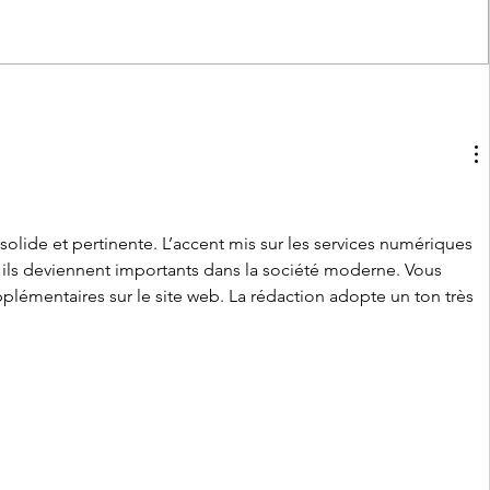
sa, la
Palermo - Famiglia sterminata
viati
durante un esorcismo. La
confessione della minore
sopravvissuta.
olide et pertinente. L’accent mis sur les services numériques 
t ils deviennent importants dans la société moderne. Vous 
plémentaires sur le site web. La rédaction adopte un ton très 