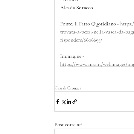
Alessia Soracco
Fonte: Il Fatto Quotidiano - 
https:
trovata-a-pezzi-nella-vasca-da-bagn
rispondere/6606693/
Immagine - 
https://www.ansa.it/webimages/img
Casi di Cronaca
Post correlati