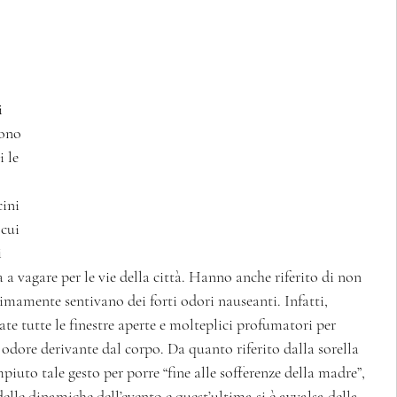
i 
sono 
 le 
ini 
cui 
 
 a vagare per le vie della città. Hanno anche riferito di non 
ltimamente sentivano dei forti odori nauseanti. Infatti, 
te tutte le finestre aperte e molteplici profumatori per 
 odore derivante dal corpo. Da quanto riferito dalla sorella 
iuto tale gesto per porre “fine alle sofferenze della madre”, 
delle dinamiche dell’evento e quest’ultima si è avvalsa della 