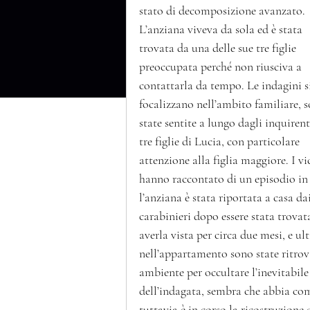
stato di decomposizione avanzato. 
L’anziana viveva da sola ed è stata 
trovata da una delle sue tre figlie 
preoccupata perché non riusciva a 
contattarla da tempo. Le indagini s
focalizzano nell’ambito familiare, 
state sentite a lungo dagli inquirenti
tre figlie di Lucia, con particolare 
attenzione alla figlia maggiore. I vic
hanno raccontato di un episodio in 
l’anziana è stata riportata a casa dai
carabinieri dopo essere stata trovata
averla vista per circa due mesi, e u
nell’appartamento sono state ritrova
ambiente per occultare l’inevitabile
dell’indagata, sembra che abbia comp
tuttavia è in corso la ricostruzione 