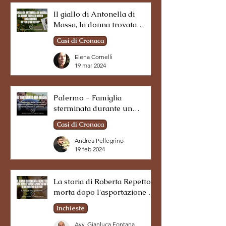
Il giallo di Antonella di
Massa, la donna trovata
morta dagli inviati di "Chi l'ha
Casi di Cronaca
visto?"
Elena Cornelli
19 mar 2024
Palermo - Famiglia
sterminata durante un
esorcismo. La confessione
Casi di Cronaca
della minore sopravvissuta.
Andrea Pellegrino
19 feb 2024
La storia di Roberta Repetto,
morta dopo l'asportazione di
un neo in un centro olistico.
Inchieste
Gli aspetti giuridici.
Avv. Gianluca Fontana