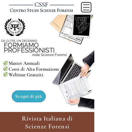
DA OLTRE UN DECENNIO
FORMIAMO
PROFESSIONISTI
nelle Scienze Forensi
Master Annuali
Corsi di Alta Formazione
Webinar Gratuiti
Scopri di più
Rivista Italiana di
Scienze Forensi