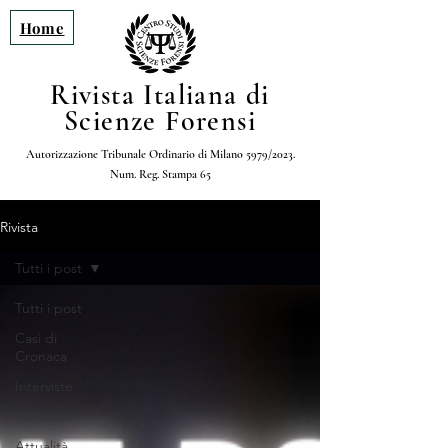
Home
Rivista Italiana di
Scienze Forensi
Autorizzazione Tribunale Ordinario di Milano 5979/2023.
Num. Reg. Stampa 65
Rivista
Tutti i post
Tutti i post
Casi di
Cronaca
Interviste
Inchieste
Attualità