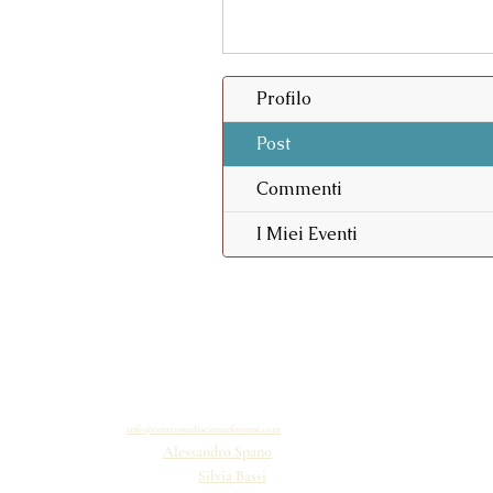
Profilo
Post
Commenti
I Miei Eventi
©2021 S
Contatti
Staff:
info@centrostudiscienzeforensi.com
Direzione:
Alessandro Spano
Dir. Scientifica:
Silvia Bassi