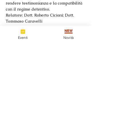
rendere testimonianza e la compatibilità 
con il regime detentivo.
Relatore: Dott. Roberto Cicioni; Dott. 
Tommaso Caravelli
Condividi questo evento
Eventi
Novità
Seguici su
Contatti
info@centrostudiscienzeforensi.com
Staff:
Direz
ione:
Alessandro Spano
Note Legali
345 3572562
Telefono:
leggi
Privacy Policy