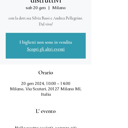
distruttivi
sab 20 gen
  |  
Milano
con la dott.ssa Silvia Bassi e Andrea Pellegrino.
Dal vivo!
I biglietti non sono in vendita
Scopri gli altri eventi
Orario
20 gen 2024, 10:00 – 14:00
Milano, Via Scutari, 20127 Milano MI,
Italia
L' evento