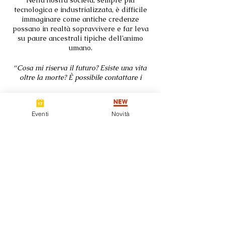
Nella nostra società, sempre più
tecnologica e industrializzata, è difficile
immaginare come antiche credenze
possano in realtà sopravvivere e far leva
su paure ancestrali tipiche dell’animo
umano.
“
Cosa mi riserva il futuro?
Esiste una vita
oltre la morte? È possibile contattare i
defunti? Posso guarire con le medicine
alternative? Da dove deriva il dolore che sto
provando?”
Eventi
Novità
Questi sono solo alcuni dei quesiti che,
Condividi questo evento
inevitabilmente,fanno parte dell’esistenza
umana ma che non sempre trovano una
risposta semplice. Ecco che entra in gioco
il rassicurante pensiero magico e tutto il
suo mondo fatto di simboli e archetipi che
esso si trascina con sè. Oggi persino i più
antichi riti e le più arcaiche arti
Seguici su
divinatorie si sposano con le moderne
tecnologie, spesso ammantate di
pseudoscienza per mascherarsi da