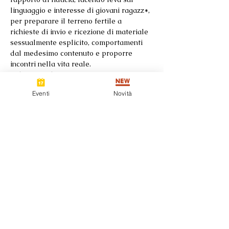
linguaggio e interesse di giovani ragazz*, 
per preparare il terreno fertile a 
richieste di invio e ricezione di materiale 
sessualmente esplicito, comportamenti 
dal medesimo contenuto e proporre 
incontri nella vita reale.
Relatrice: Silvia Bassi
Eventi
Novità
Condividi questo evento
Seguici su
Contatti