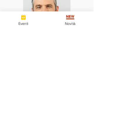
Eventi
Novità
Alessandro Spano
Fondatore e Direttore
Psicologo e Formatore, ha
esperienza pluridecennale nella
Polizia Scientifica di Milano.
Esperto di rilievi sulla Scena del
Crimine, Consigliere e Membro
della Commissione Deontologica
dell'Ordine degli Psicologi della