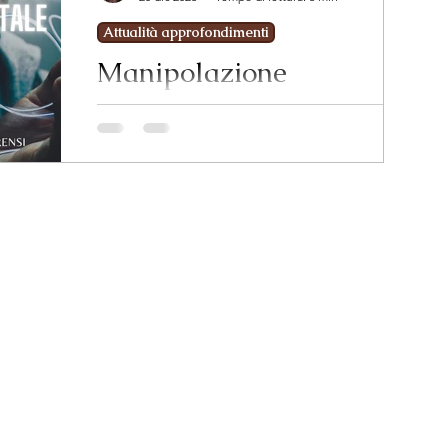
Attualità approfondimenti
Manipolazione
psicologica e dipendenza
mentale