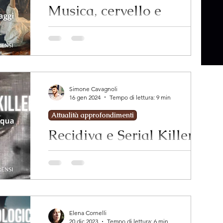
Musica, cervello e
satanismo
Simone Cavagnoli
16 gen 2024
Tempo di lettura: 9 min
Attualità approfondimenti
Recidiva e Serial Killer:
il caso di Francesco
Passalacqua
Elena Cornelli
20 dic 2023
Tempo di lettura: 6 min