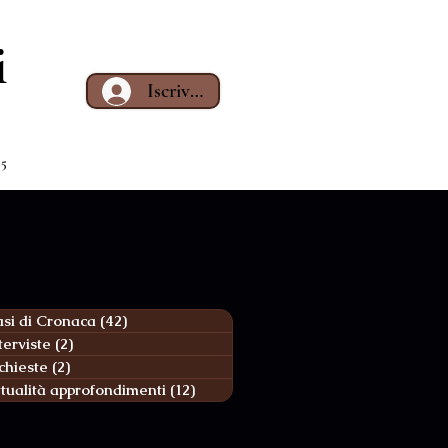
i
Iscriviti
65
si di Cronaca
(42)
42 post
terviste
(2)
2 post
chieste
(2)
2 post
tualità approfondimenti
(12)
12 post